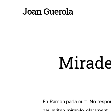
Skip
Joan Guerola
to
main
content
Mirade
En Ramon parla curt. No respon 
bar eviten mirar-lo clarament. 