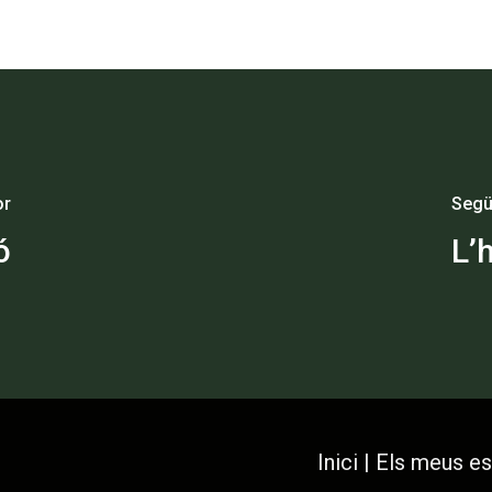
or
Segü
ó
L’
Inici
|
Els meus es