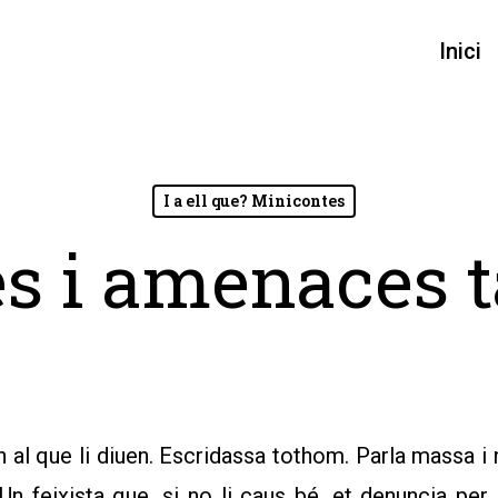
Inici
I a ell que? Minicontes
s i amenaces t
al que li diuen. Escridassa tothom. Parla massa i no
Un feixista que, si no li caus bé, et denuncia per 