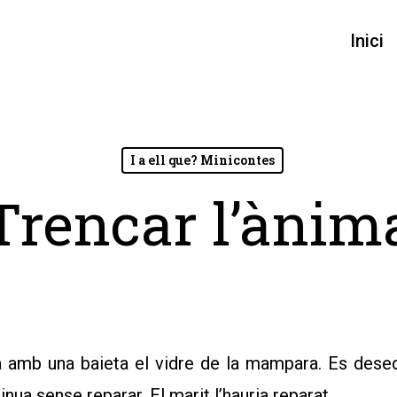
Inici
I a ell que? Minicontes
Trencar l’ànim
ja amb una baieta el vidre de la mampara. Es desequ
ua sense reparar. El marit l’hauria reparat.