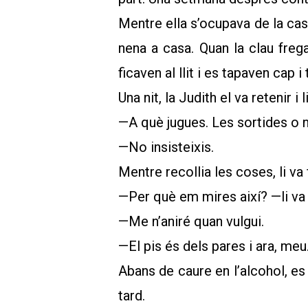
Mentre ella s’ocupava de la casa
nena a casa. Quan la clau frega
ficaven al llit i es tapaven cap i 
Una nit, la Judith el va retenir i li
—A què jugues. Les sortides o n
—No insisteixis.
Mentre recollia les coses, li va
—Per què em mires així? —li va 
—Me n’aniré quan vulgui.
—El pis és dels pares i ara, meu
Abans de caure en l’alcohol, es
tard.