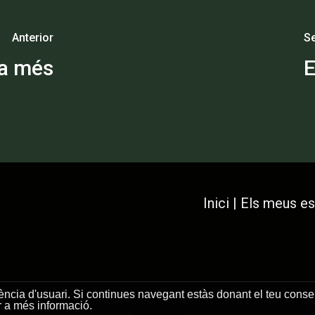
Anterior
S
ra més
E
Inici
|
Els meus es
riència d'usuari. Si continues navegant estàs donant el teu cons
r a més informació.