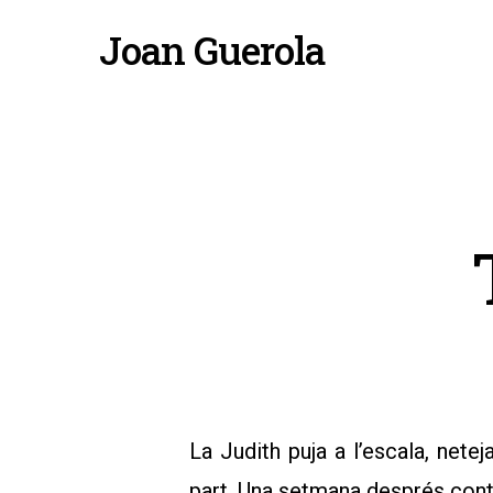
Skip
Joan Guerola
to
main
content
La Judith puja a l’escala, nete
part. Una setmana després contin