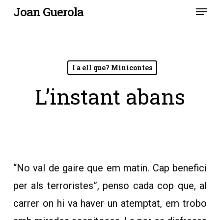
Menu
Skip
Joan Guerola
to
main
content
I a ell que? Minicontes
L’instant abans
“No val de gaire que em matin. Cap benefici
per als terroristes”, penso cada cop que, al
carrer on hi va haver un atemptat, em trobo