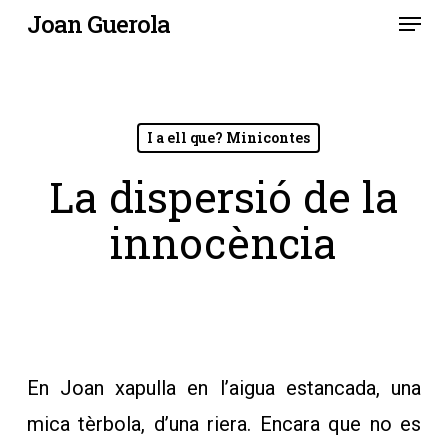
Menu
Skip
Joan Guerola
to
main
content
I a ell que? Minicontes
La dispersió de la
innocència
En Joan xapulla en l’aigua estancada, una
mica tèrbola, d’una riera. Encara que no es