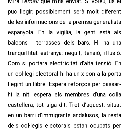
Mira l’
email
que m’ha enviat. Si voleu, us el
puc llegir; possiblement serà molt diferent
de les informacions de la premsa generalista
espanyola. En la vigília, la gent està als
balcons i terrasses dels bars. Hi ha una
tranquil·litat estranya: neguit, tensió, il·lusió.
Com si portara electricitat d’alta tensió. En
un col·legi electoral hi ha un xicon a la porta
llegint un llibre. Espera reforços per passar-
hi la nit: espera els membres d’una colla
castellera, tot siga dit. Tret d’aquest, situat
en un barri d’immigrants andalusos, la resta
dels col·legis electorals estan ocupats per