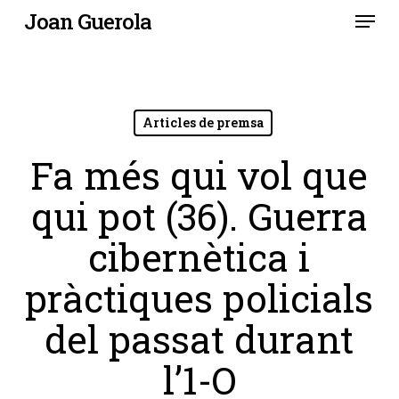
Menu
Skip
Joan Guerola
to
main
content
Articles de premsa
Fa més qui vol que
qui pot (36). Guerra
cibernètica i
pràctiques policials
del passat durant
l’1-O