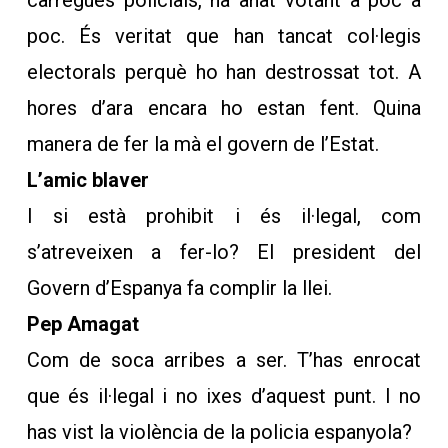
càrregues policials, ha anat votant a poc a
poc. És veritat que han tancat col·legis
electorals perquè ho han destrossat tot. A
hores d’ara encara ho estan fent. Quina
manera de fer la mà el govern de l’Estat.
L’amic blaver
I si està prohibit i és il·legal, com
s’atreveixen a fer-lo? El president del
Govern d’Espanya fa complir la llei.
Pep Amagat
Com de soca arribes a ser. T’has enrocat
que és il·legal i no ixes d’aquest punt. I no
has vist la violència de la policia espanyola?