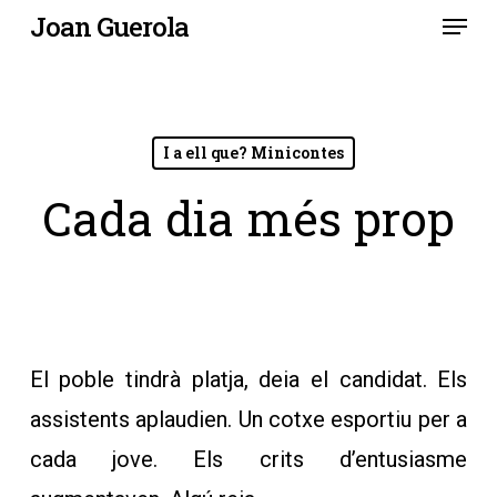
Menu
Skip
Joan Guerola
to
main
content
I a ell que? Minicontes
Cada dia més prop
El poble tindrà platja, deia el candidat. Els
assistents aplaudien. Un cotxe esportiu per a
cada jove. Els crits d’entusiasme