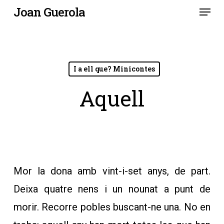
Menu
Skip
Joan Guerola
to
main
content
I a ell que? Minicontes
Aquell
Mor la dona amb vint-i-set anys, de part.
Deixa quatre nens i un nounat a punt de
morir. Recorre pobles buscant-ne una. No en