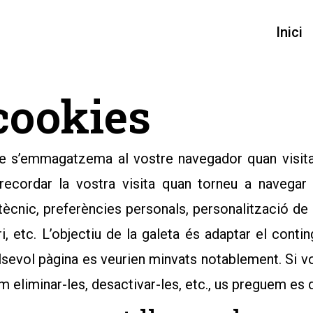
Inici
 cookies
que s’emmagatzema al vostre navegador quan visit
 recordar la vostra visita quan torneu a navega
nic, preferències personals, personalització de c
 etc. L’objectiu de la galeta és adaptar el conting
alsevol pàgina es veurien minvats notablement. Si 
liminar-les, desactivar-les, etc., us preguem es di