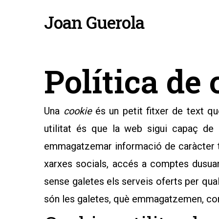
Skip
Joan Guerola
to
main
content
Política de
Una
cookie
és un petit fitxer de text 
utilitat és que la web sigui capaç de
emmagatzemar informació de caràcter tèc
xarxes socials, accés a comptes dusuari,
sense galetes els serveis oferts per qu
són les galetes, què emmagatzemen, com e