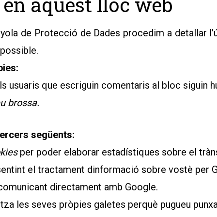
 en aquest lloc web
nyola de Protecció de Dades procedim a detallar l’
possible.
pies:
ls usuaris que escriguin comentaris al bloc siguin 
u brossa.
tercers següents:
kies
per poder elaborar estadístiques sobre el tràns
sentint el tractament dinformació sobre vostè per Go
r comunicant directament amb Google.
litza les seves pròpies galetes perquè pugueu punx