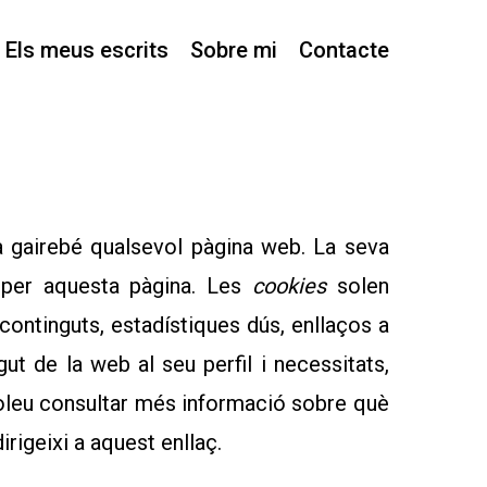
Els meus escrits
Sobre mi
Contacte
a gairebé qualsevol pàgina web. La seva
r per aquesta pàgina. Les
cookies
solen
ontinguts, estadístiques dús, enllaços a
ut de la web al seu perfil i necessitats,
voleu consultar més informació sobre què
rigeixi a aquest enllaç.